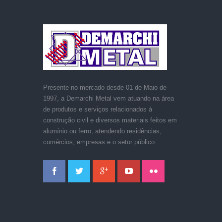
Presente no mercado desde 01 de Maio de
1997, a Demarchi Metal vem atuando na área
de produtos e serviços relacionados à
construção civil e diversos materiais feitos em
alumínio ou ferro, atendendo residências,
comércios, empresas e o setor público.